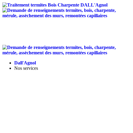
Traitement anti-termites
/
Traitement de charpente
/
Assèchement des murs
/
Entretien des toitures
/
Isolation
Landes - Tel :
05 58 56 12 95
-
contact@dallagnol.fr
Dall'Agnol
Nos services