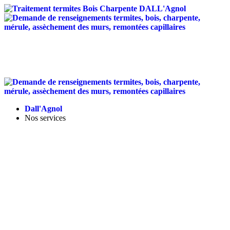
Traitement anti-termites
/
Traitement de charpente
/
Assèchement des murs
/
Entretien des toitures
/
Isolation
Landes - Tel :
05 58 56 12 95
-
contact@dallagnol.fr
Dall'Agnol
Nos services