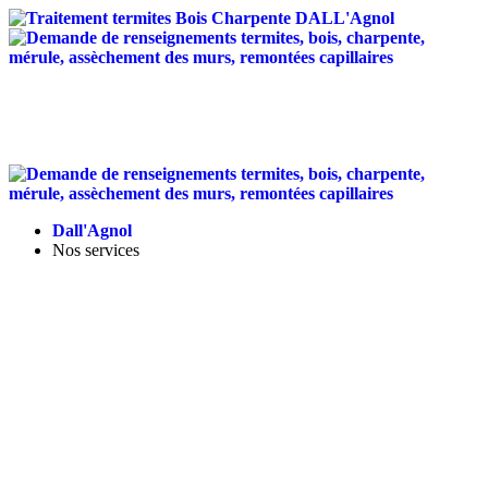
Traitement anti-termites
/
Traitement de charpente
/
Assèchement des murs
/
Entretien des toitures
/
Isolation
Landes - Tel :
05 58 56 12 95
-
contact@dallagnol.fr
Dall'Agnol
Nos services