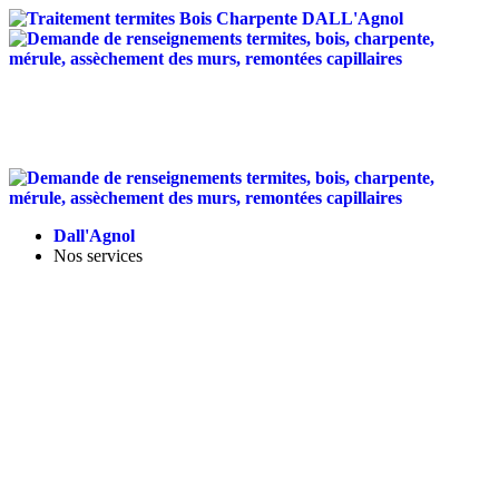
Traitement anti-termites
/
Traitement de charpente
/
Assèchement des murs
/
Entretien des toitures
/
Isolation
Landes - Tel :
05 58 56 12 95
-
contact@dallagnol.fr
Dall'Agnol
Nos services