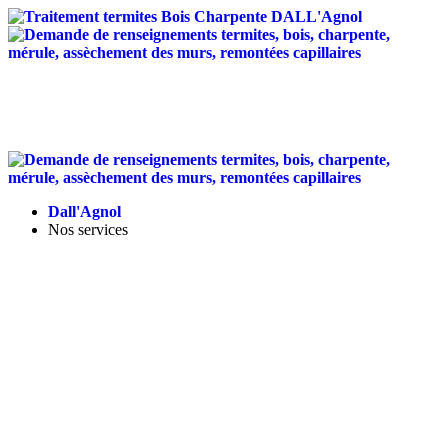
Traitement anti-termites
/
Traitement de charpente
/
Assèchement des murs
/
Entretien des toitures
/
Isolation
Landes - Tel :
05 58 56 12 95
-
contact@dallagnol.fr
Dall'Agnol
Nos services