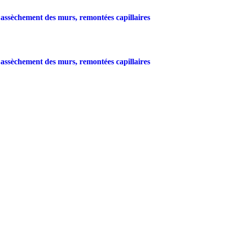
/
Traitement de charpente
/
Assèchement des murs
/
Entreti
Landes - Tel :
05 58 56 12 95
-
contact@dallagnol.fr