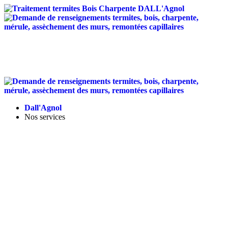
Traitement anti-termites
/
Traitement de charpente
/
Assèchement des murs
/
Entretien des toitures
/
Isolation
Landes - Tel :
05 58 56 12 95
-
contact@dallagnol.fr
Dall'Agnol
Nos services