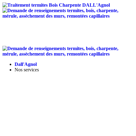
Traitement anti-termites
/
Traitement de charpente
/
Assèchement des murs
/
Entretien des toitures
/
Isolation
Landes - Tel :
05 58 56 12 95
-
contact@dallagnol.fr
Dall'Agnol
Nos services