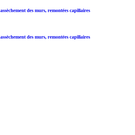
/
Traitement de charpente
/
Assèchement des murs
/
Entreti
Landes - Tel :
05 58 56 12 95
-
contact@dallagnol.fr